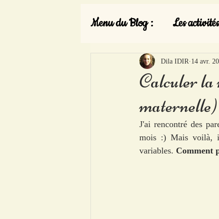
Menu du Blog :
Les activités
Dila IDIR
14 avr. 2
Calculer la
maternelle)
J'ai rencontré des par
mois :) Mais voilà, il
variables. 
Comment pu