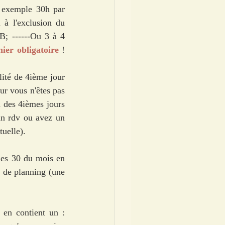
 exemple 30h par 
à l'exclusion du 
B; ------Ou 3 à 4 
ier obligatoire 
! 
ité de 4ième jour 
vous n'êtes pas 
 des 4ièmes jours 
un rdv ou avez un 
uelle).  
les 30 du mois en 
 de planning (une 
en contient un : 