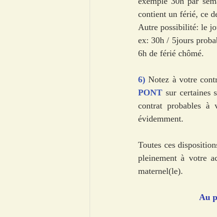
exemple 30h par semai
contient un férié, ce d
Autre possibilité: le j
ex: 30h / 5jours proba
6h de férié chômé. 
6) 
Notez à votre contr
PONT 
sur certaines 
contrat probables à
évidemment. 
Toutes ces disposition
pleinement à votre act
maternel(le). 
Au p