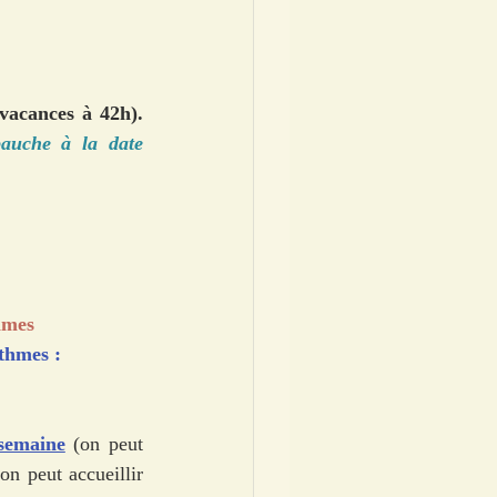
 (36 semaines scolaires à 30h et 8 semaines vacances à 42h). 
auche à la date 
hmes 
mes :        
semaine
 (on peut 
 peut accueillir 