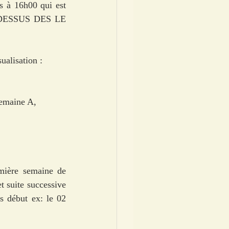
s à 16h00 qui est 
A-DESSUS DES LE 
ualisation : 
semaine A, 
mière semaine de 
 suite successive 
s début ex: le 02 