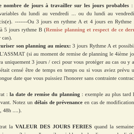
e nombre de jours à travailler sur les jours probables
 :
ariables du lundi au vendredi ... ou du lundi au vendredi 
cis(e). -------Ou 3 jours en rythme A et 4 jours en Rythme 
à 5 jours rythme B (
Remise planning et respect de ce dern
 cas).
curiser son planning au mieux: 
3 jours Rythme A et possibil
SMAT (si au moment de remise de planning le 4ième jour 
ra uniquement 3 jours / ceci pour vous protéger au cas ou y a
c'était censé être de temps en temps ou si vous aviez prévu 
ongue date que vous puissiez l'honorer sans contrainte contract
at : 
la date de remise du planning 
: exemple au plus tard 
ivant. Notez un 
délais de prévenance 
en cas de modification
 48h ....).
rat la 
VALEUR DES JOURS FERIES
 quand la semaine 