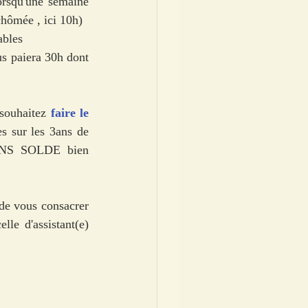
rsqu'une semaine 
chômée , ici 10h) 
ables 
s paiera 30h dont 
 souhaitez
 faire le 
s sur les 3ans de 
SANS SOLDE bien 
 de vous consacrer 
le d'assistant(e) 
 