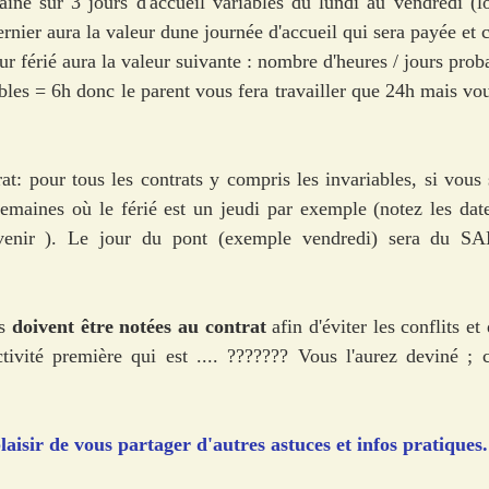
ne sur 3 jours d'accueil variables du lundi au vendredi (lo
ernier aura la valeur dune journée d'accueil qui sera payée et 
our férié aura la valeur suivante : nombre d'heures / jours prob
bles = 6h donc le parent vous fera travailler que 24h mais vou
at: pour tous les contrats y compris les invariables, si vous
semaines où le férié est un jeudi par exemple (notez les date
 venir ). Le jour du pont (exemple vendredi) sera du 
s 
doivent être notées au contrat
 afin d'éviter les conflits et
ivité première qui est .... ??????? Vous l'aurez deviné ; cel
laisir de vous partager d'autres astuces et infos pratiques.