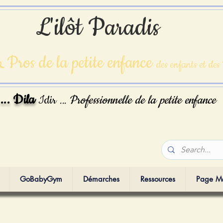
L'ilôt Paradis
 Pros de la petite enfance
des enfants et des
 ... Dila
Idir
Professionnelle
de la petite enfance
...
GoBabyGym
Démarches
Ressources
Page M