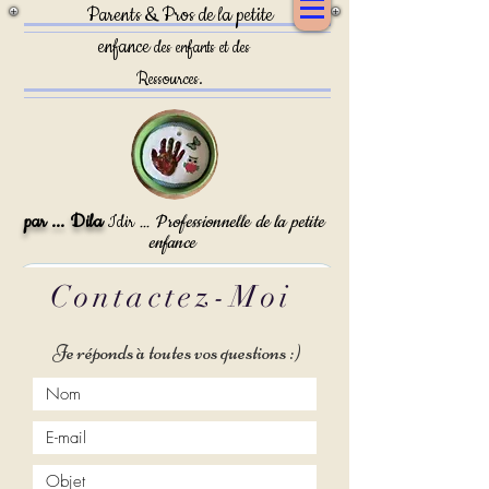
Parents & Pros de la petite
enfance
des enfants et des
Ressources.
par ... Dila
Idir
Professionnelle
de la petite
...
enfance
Contactez-Moi
Je réponds à toutes vos questions :)