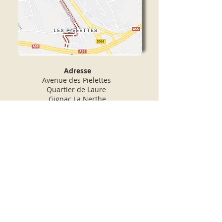
Adresse
Avenue des Pielettes
Quartier de Laure
Gignac La Nerthe
:
07 69 81 17 70
:
dila.idir@yahoo.com