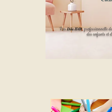
Cat
Par
,
professionnelle de
Dila IDIR
des enfants et d