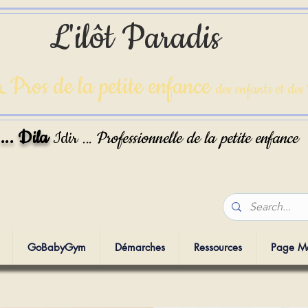
L'ilôt Paradis
 Pros de la petite enfance
des enfants et des
 ... Dila
Idir
Professionnelle
de la petite enfance
...
GoBabyGym
Démarches
Ressources
Page M