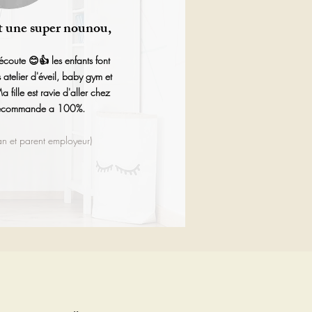
t une super nounou,
écoute 😊👍 les enfants font
és atelier d'éveil, baby gym et
fille est ravie d'aller chez
recommande a 100%.
 et parent employeur)