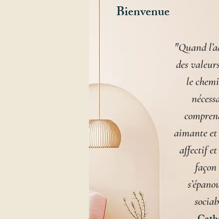
Bienvenue
"
Quand l’ad
des valeurs
le chemi
nécessa
comprend
aimante et 
affectif e
façon 
s’épanou
sociab