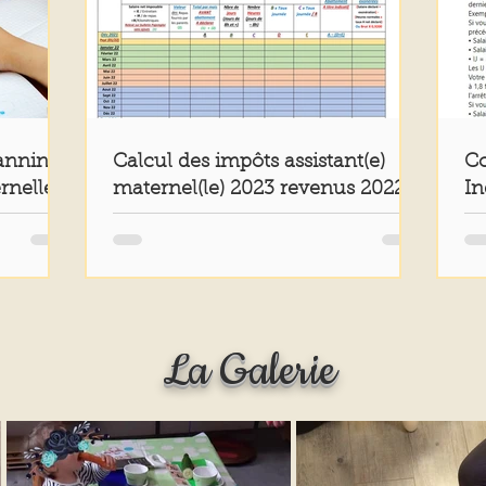
lanning
Calcul des impôts assistant(e)
Co
rnelle)
maternel(le) 2023 revenus 2022
In
(Mise à jour: 14/05/2023)
Sé
La Galerie