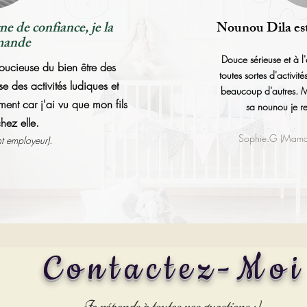
e de confiance, je la
Nounou Dila es
mande
Douce sérieuse et à l'
soucieuse du bien être des
toutes sortes d'activit
se des activités ludiques et
beaucoup d'autres. Ma 
nement car j'ai vu que mon fils
sa nounou je 
chez elle.
Sophie.G (Maman
t employeur).
Contactez-Moi
Je réponds à toutes vos questions :)