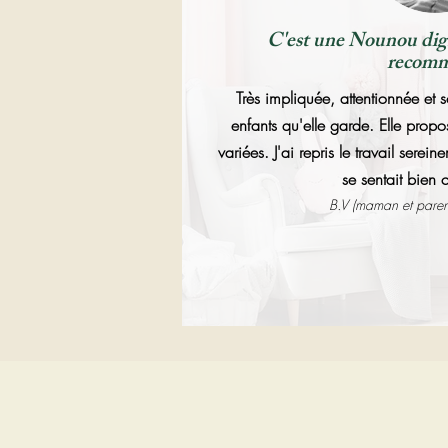
C'est une Nounou dign
recom
Très impliquée, attentionnée et 
enfants qu'elle garde. Elle propo
variées. J'ai repris le travail serei
se sentait bien 
B.V (maman et paren