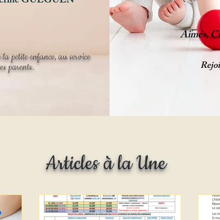
herine GUEGUEN
Aimés, Ch
 la petite enfance, au service
Rejoi
es parents.
Articles à la Une